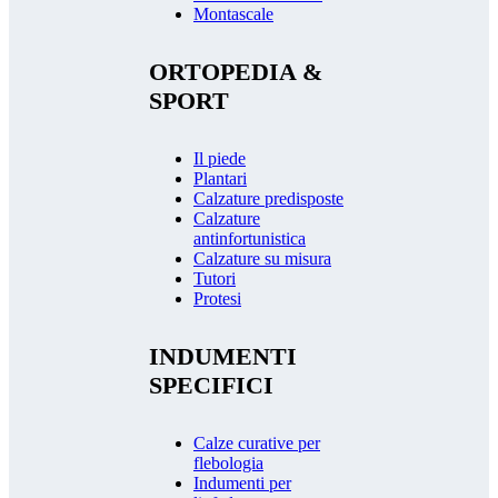
Montascale
ORTOPEDIA &
SPORT
Il piede
Plantari
Calzature predisposte
Calzature
antinfortunistica
Calzature su misura
Tutori
Protesi
INDUMENTI
SPECIFICI
Calze curative per
flebologia
Indumenti per