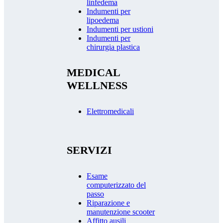
linfedema
Indumenti per
lipoedema
Indumenti per ustioni
Indumenti per
chirurgia plastica
MEDICAL
WELLNESS
Elettromedicali
SERVIZI
Esame
computerizzato del
passo
Riparazione e
manutenzione scooter
Affitto ausili