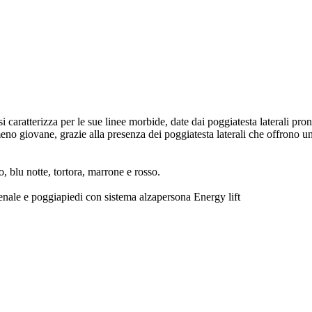
si caratterizza per le sue linee morbide, date dai poggiatesta laterali pro
o giovane, grazie alla presenza dei poggiatesta laterali che offrono un
ro, blu notte, tortora, marrone e rosso.
enale e poggiapiedi con sistema alzapersona Energy lift