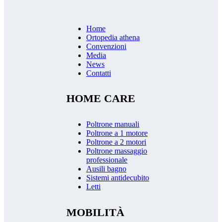
Home
Ortopedia athena
Convenzioni
Media
News
Contatti
HOME CARE
Poltrone manuali
Poltrone a 1 motore
Poltrone a 2 motori
Poltrone massaggio
professionale
Ausili bagno
Sistemi antidecubito
Letti
MOBILITÀ