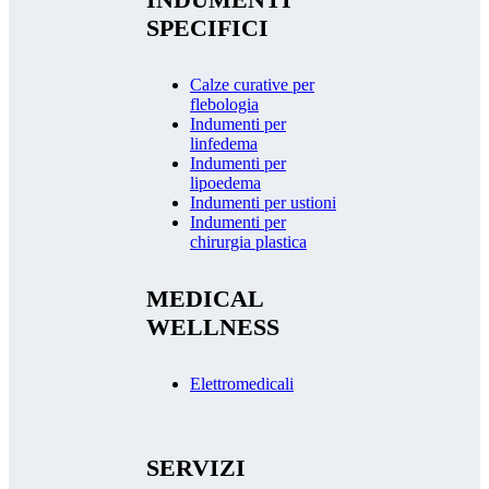
SPECIFICI
Calze curative per
flebologia
Indumenti per
linfedema
Indumenti per
lipoedema
Indumenti per ustioni
Indumenti per
chirurgia plastica
MEDICAL
WELLNESS
Elettromedicali
SERVIZI