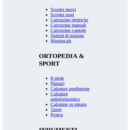
Scooter nuovi
Scooter usati
Carrozzine elettriche
Carrozzine manuali
Carrozzine comode
Sistemi di trazione
Montascale
ORTOPEDIA &
SPORT
Il piede
Plantari
Calzature predisposte
Calzature
antinfortunistica
Calzature su misura
Tutori
Protesi
INDUMENTI